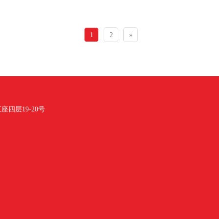
1
2
»
四层19-20号