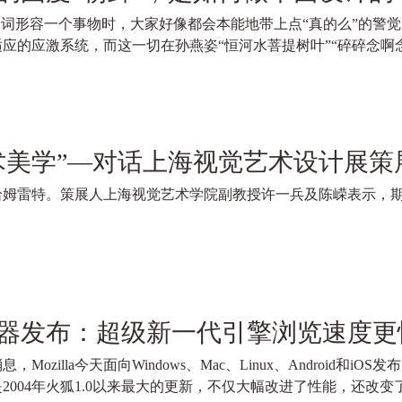
个词形容一个事物时，大家好像都会本能地带上点“真的么”的警
应的应激系统，而这一切在孙燕姿“恒河水菩提树叶”“碎碎念啊
术美学”—对话上海视觉艺术设计展策
哈姆雷特。策展人上海视觉艺术学院副教授许一兵及陈嵘表示，
器发布：超级新一代引擎浏览速度更
Mozilla今天面向Windows、Mac、Linux、Android和iOS发
2004年火狐1.0以来最大的更新，不仅大幅改进了性能，还改变